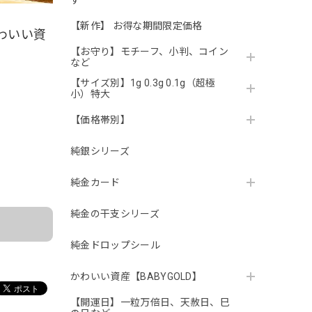
す
【新作】 お得な期間限定価格
かわいい資
【お守り】モチーフ、小判、コイン
など
【サイズ別】1g 0.3g 0.1g（超極
小）特大
【価格帯別】
純銀シリーズ
。
純金カード
純金の干支シリーズ
純金ドロップシール
かわいい資産【BABYGOLD】
【開運日】一粒万倍日、天赦日、巳