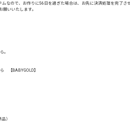
ステムなので、お作りに56日を過ぎた場合は、お先に決済処理を完了さ
お願いいたします。
ちら。
ら 【BABYGOLD】
（単品）