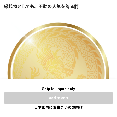
縁起物としても、不動の人気を誇る龍
Ship to Japan only
ショップに質問する
Add to cart
日本国内にお住まいの方向け