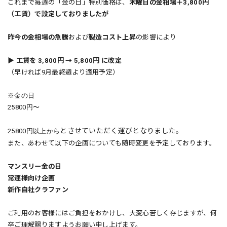
これまで毎週の「金の日」特別価格は、
木曜日の金相場＋3,800円
（工賃）
で設定しておりましたが
昨今の
金相場の急騰
および
製造コスト上昇
の影響により
▶
工賃を 3,800円 → 5,800円 に改定
（早ければ9月最終週より適用予定）
※金の日
25800円〜
とさせていただく運びとなりました。
25800円以上から
また、あわせて以下の企画についても随時変更を予定しております。
マンスリー金の日
常連様向け企画
新作自社クラファン
ご利用のお客様にはご負担をおかけし、大変心苦しく存じますが、何
卒ご理解賜りますようお願い申し上げます。