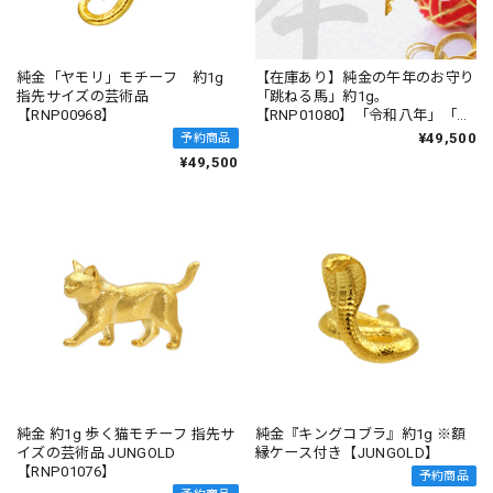
純金「ヤモリ」モチーフ 約1g
【在庫あり】純金の午年のお守り
指先サイズの芸術品
「跳ねる馬」約1g。
【RNP00968】
【RNP01080】「令和八年」「干
支シリーズ」。
¥49,500
予約商品
¥49,500
純金 約1g 歩く猫モチーフ 指先サ
純金『キングコブラ』約1g ※額
イズの芸術品 JUNGOLD
縁ケース付き【JUNGOLD】
【RNP01076】
予約商品