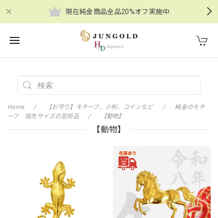
現在純金商品全品20%オフ実施中
Home
【お守り】モチーフ、小判、コインなど
純金のモチ
ーフ 指先サイズの芸術品
【動物】
【動物】