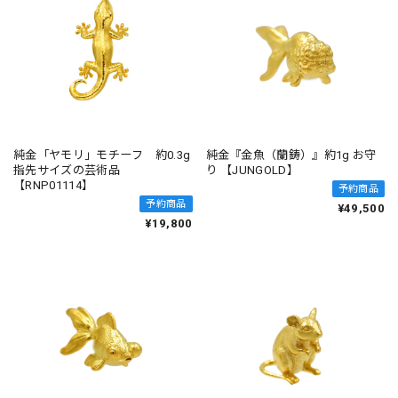
純金「ヤモリ」モチーフ 約0.3g
純金『金魚（蘭鋳）』約1g お守
指先サイズの芸術品
り 【JUNGOLD】
【RNP01114】
予約商品
予約商品
¥49,500
¥19,800